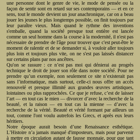
une personne dont le genre de vie, le mode de pensée ou la
façon de sentir sont en retard sur ses contemporains — et en ce
sens, tout le monde devient un jour anachronique, car on a beau
jouer les jeunes le plus longtemps possible, on finit toujours par
leur paraître vieux. Mais quand le rythme des inventions
s'emballe, quand la société presque tout entière est lancée
comme un seul homme dans la course à la modernité, il n'est pas
nécessaire de prendre de l'âge pour trouver que c'est peut-être le
moment de ralentir et de se demander si, à vouloir aller toujours
plus loin et toujours plus vite, on ne s'est pas laissés distancer
sur certains plans par nos ancêtres.
Qu'on se rassure : ce n’est pas moi qui dénierai au progrès
technique le droit de jouer son rôle dans notre société. Pour ne
prendre qu’un exemple, non seulement ce site n’existerait pas
sans l’informatique, mais surtout, celle-ci nous offre un accès
renouvelé et presque illimité aux grandes œuvres artistiques,
lointaines ou plus rapprochées. Ce que je refuse, c’est de laisser
l’art — en tout cas le mien — divorcer d’avec la recherche de la
beauté, et la raison — en tout cas la mienne — d’avec la
recherche de la vérité. Beauté et vérité formant par ailleurs un
tout, comme l'ont voulu autrefois les Grecs, et après eux leurs
héritiers.
Notre époque aurait besoin d’une Renaissance esthétique.
L’Histoire n’a jamais manqué d'imposteurs, mais pour parvenir
à mettre en circulation autant de fausse monnaie, pour que tant