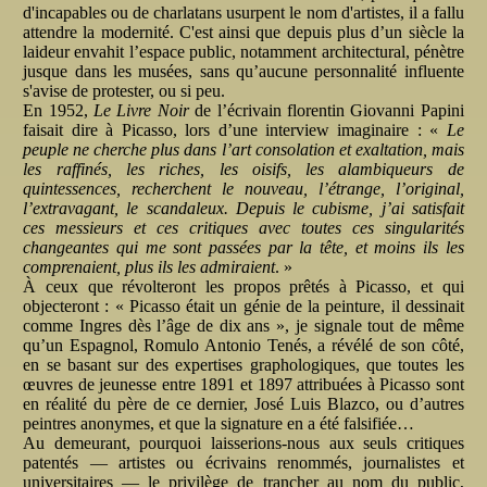
d'incapables ou de charlatans usurpent le nom d'artistes, il a fallu
attendre la modernité. C'est ainsi que depuis plus d’un siècle la
laideur envahit l’espace public, notamment architectural, pénètre
jusque dans les musées, sans qu’aucune personnalité influente
s'avise de protester, ou si peu.
En 1952,
Le Livre Noir
de l’écrivain florentin Giovanni Papini
faisait dire à Picasso, lors d’une interview imaginaire : «
Le
peuple ne cherche plus dans l’art consolation et exaltation, mais
les raffinés, les riches, les oisifs, les alambiqueurs de
quintessences, recherchent le nouveau, l’étrange, l’original,
l’extravagant, le scandaleux. Depuis le cubisme, j’ai satisfait
ces messieurs et ces critiques avec toutes ces singularités
changeantes qui me sont passées par la tête, et moins ils les
comprenaient, plus ils les admiraient
. »
À ceux que révolteront les propos prêtés à Picasso, et qui
objecteront : « Picasso était un génie de la peinture, il dessinait
comme Ingres dès l’âge de dix ans », je signale tout de même
qu’un Espagnol, Romulo Antonio Tenés, a révélé de son côté,
en se basant sur des expertises graphologiques, que toutes les
œuvres de jeunesse entre 1891 et 1897 attribuées à Picasso sont
en réalité du père de ce dernier, José Luis Blazco, ou d’autres
peintres anonymes, et que la signature en a été falsifiée…
Au demeurant, pourquoi laisserions-nous aux seuls critiques
patentés — artistes ou écrivains renommés, journalistes et
universitaires — le privilège de trancher au nom du public,