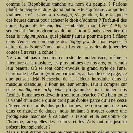
comme la République tranche au nom du peuple ? Parlons
plutôt du peuple et du « grand public » tels qu’ils se comportent
vraiment : où les voit-on voyager, s’agglutiner, faire la queue
des heures durant pour acheter le droit d’admirer ? Te faut-il des
noms, hypocrite lecteur,
leur
semblable, mon frère ? Ah, si
seulement l’art moderne avait pu, à tout jamais, dégoûter du
beau le
vulgum pecus
, quel plaisir j’aurais pour ma part à flâner
dans Venise en compagnie des
happy few
de mon espèce, à
entrer dans Notre-Dame ou au Louvre sans devoir jouer des
coudes à travers la cohue !
Ne voulant pas demeurer en reste de modernisme, même la
littérature et la musique, les plus intimes de nos arts, ont vendu
leur beauté. Où se sont donc envolés le grand style de l'une,
l'harmonie de l'autre (voir en particulier, au bas de cette page, ce
que pensait déjà Nietzsche de la laideur introduite dans la
musique classique) ? Pour les leur rendre, faut-il compter sur
cette
intelligence artificielle
programmée pour imiter nos
facultés humaines et devenir à son tour créatrice ? Ou bien toute
la vanité d’un siècle qui se croit plus évolué parce qu’il ne cesse
d’inventer des outils plus perfectionnés, ne se résume-t-elle pas
dans ce marché de dupes, nous invitant à troquer contre une
prodigieuse machine à calculer la raison et la sensibilité de
l’homme, auxquelles les Lettres et les Arts ont dû jusqu'à
présent leur splendeur ?
Mais si tout Platon n'a rien pu changer au destin-déclin politique