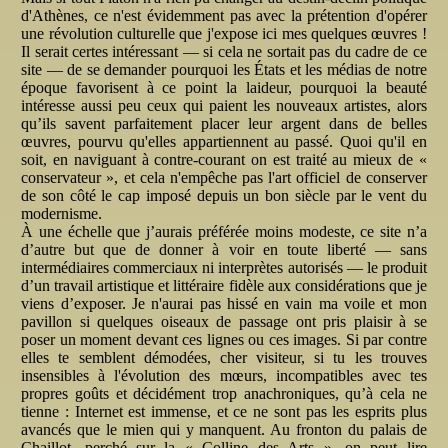
d'Athènes, ce n'est évidemment pas avec la prétention d'opérer
une révolution culturelle que j'expose ici mes quelques œuvres !
Il serait certes intéressant — si cela ne sortait pas du cadre de ce
site — de se demander pourquoi les États et les médias de notre
époque favorisent à ce point la laideur, pourquoi la beauté
intéresse aussi peu ceux qui paient les nouveaux artistes, alors
qu’ils savent parfaitement placer leur argent dans de belles
œuvres, pourvu qu'elles appartiennent au passé. Quoi qu'il en
soit, en naviguant à contre-courant on est traité au mieux de «
conservateur », et cela n'empêche pas l'art officiel de conserver
de son côté le cap imposé depuis un bon siècle par le vent du
modernisme.
À une échelle que j’aurais préférée moins modeste, ce site n’a
d’autre but que de donner à voir en toute liberté — sans
intermédiaires commerciaux ni interprètes autorisés — le produit
d’un travail artistique et littéraire fidèle aux considérations que je
viens d’exposer. Je n'aurai pas hissé en vain ma voile et mon
pavillon si quelques oiseaux de passage ont pris plaisir à se
poser un moment devant ces lignes ou ces images. Si par contre
elles te semblent démodées, cher visiteur, si tu les trouves
insensibles à l'évolution des mœurs, incompatibles avec tes
propres goûts et décidément trop anachroniques, qu’à cela ne
tienne : Internet est immense, et ce ne sont pas les esprits plus
avancés que le mien qui y manquent. Au fronton du palais de
Chaillot, perché sur la « Colline des Arts », on peut lire